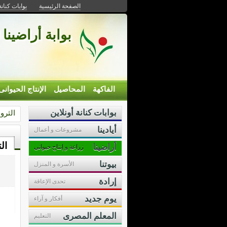
الصفحة الرئيسية
بوابات كنانة
بوابة أراضينا 
الفاكهة
المحاصيل
الإنتاج الحيوانى
بوابات كنانة أونلاين
الثرو
أيادينا
مشروعات و أعمال
ال
أراضينا
زراعة و إنتاج حيوانى
بيوتنا
الأسرة و المنزل
إرادة
تحدى الإعاقة
يوم جديد
أفكار و آراء
المعلم المصرى
التعليم