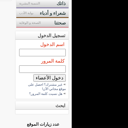
ذاتك
التنمية البشرية
شعراء و أدباء
بوابة الأدب
صحتنا
الصحة و الوقاية
تسجيل الدخول
اسم الدخول
كلمة المرور
»
غير مشترك؟ احصل على
موقع مجاني الآن!
»
هل نسيت كلمة المرور؟
ابحث
عدد زيارات الموقع