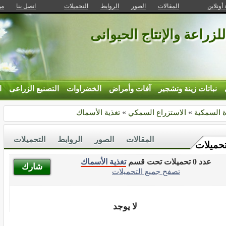
 أونلاين
المقالات
الصور
الروابط
التحميلات
اتصل بنا
من
للزراعة والإنتاج الحيوانى
نباتات زينة وتشجير
آفات وأمراض
الخضراوات
التصنيع الزراعى
ا
ة السمكية
»
الاستزراع السمكي
»
تغذية الأسماك
المقالات
الصور
الروابط
التحميلات
تحميلات
عدد 0 تحميلات تحت قسم
تغذية الأسماك
شارك
تصفح جميع التحميلات
لا يوجد