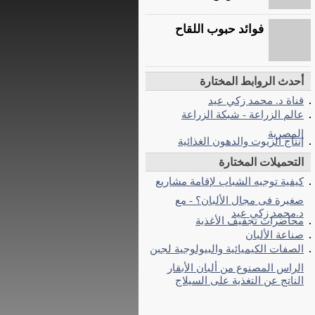
فوائد حبوب اللقاح
أحدث الروابط المختارة
قناة د. محمد زكي عيد
عالم الزراعة - شبكة الزراعة
المصرية
إنتاج الزيوت والدهون الغذائية
التحميلات المختارة
كيفية توجيه الشباب لإقامة مشاريع
صغيرة فى مجال الألبان؟ - مع
د.محمد زكي عيد
محاضرات تجفيف الأغذية
صناعة الألبان
الصفات الكيميائية والبيولوجية لجبن
الراس المصنوع من ألبان الأبقار
الناتج عن التغذية على السيلاج