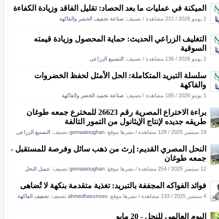
الميكنة في عمليات ما بعد الحصاد: تقليل الفاقد وزيادة الكفاءة
1 يونيو 2026
/
221 مشاهدة
/ تصنيف:
صناعة تجفيف الخضر والفاكهة
التغليف الزراعي الحديث: حماية المحصول وزيادة قيمته
السوقية
1 يونيو 2026
/
136 مشاهدة
/ تصنيف:
التصنيع الزراعى
سلسلة التبريد المتكاملة: الحل الأمثل لحفظ الخضروات
والفاكهة
1 يونيو 2026
/
185 مشاهدة
/ تصنيف:
صناعة تجميد الخضر والفاكهة
براءة الاختراع المصرية رقم 26623 للمخترع جمعه طوغان
طريقه جديده لإنتاج الإيثانول من التمور التالفة
19 سبتمبر 2025
/
128 مشاهدة
/
نشرها موقع:
gomaatoughan
تصنيف:
التصنيع الزراعى
النحل المصري القديم: إرث من ذهب سائل وفرصة للمستقبل -
جمعه طوغان
12 سبتمبر 2025
/
254 مشاهدة
/
نشرها موقع:
gomaatoughan
تصنيف:
عسل النحل
فوائد الفواكه المجففة بالتبريد: تغذية متقدمة بنكهة لا تُضاهى
4 سبتمبر 2025
/
133 مشاهدة
/
نشرها موقع:
ahmedhassnseo
تصنيف:
تجفيف الفاكهة
اليوم العالمي للنحل - 20 مايو