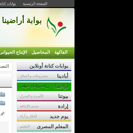
الصفحة الرئيسية
بوابات كنانة
بوابة أراضينا 
الفاكهة
المحاصيل
الإنتاج الحيوانى
بوابات كنانة أونلاين
التصن
أيادينا
مشروعات و أعمال
أراضينا
زراعة و إنتاج حيوانى
بيوتنا
الأسرة و المنزل
إرادة
تحدى الإعاقة
يوم جديد
أفكار و آراء
المعلم المصرى
التعليم