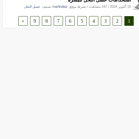
15 أكتوبر 2024
/
247 مشاهدة
/
نشرها موقع:
marlindiaz
تصنيف:
عسل النحل
»
9
8
7
6
5
4
3
2
1