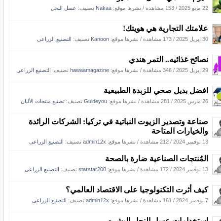
22 مايو 2025
/
153 مشاهدة
/
نشرها موقع:
Nakaa
تصنيف:
عسل النحل
علامتك التجارية هي هويتك!
30 إبريل 2025
/
173 مشاهدة
/
نشرها موقع:
Kanoon
تصنيف:
التصنيع الزراعى
نصائح غذائيه.. التمر هندي
29 إبريل 2025
/
346 مشاهدة
/
نشرها موقع:
hawaamagazine
تصنيف:
التصنيع الزراعى
افضل بديل صحي للزبدة الطبيعية
26 مارس 2025
/
281 مشاهدة
/
نشرها موقع:
Guideyou
تصنيف:
تصنيع منتجات الألبان
صناعة وتصدير الزيوت النباتية في تركيا: الشركات الرائدة
والخيارات المتاحة
13 نوفمبر 2024
/
212 مشاهدة
/
نشرها موقع:
admin12x
تصنيف:
التصنيع الزراعى
المُنتجات الصناعية ضارة بالصحة
13 نوفمبر 2024
/
172 مشاهدة
/
نشرها موقع:
starstar200
تصنيف:
التصنيع الزراعى
كيف أثرت التكنولوجيا على الاقتصاد العالمي؟
7 نوفمبر 2024
/
161 مشاهدة
/
نشرها موقع:
admin12x
تصنيف:
التصنيع الزراعى
استخدامات عسل النحل للبشره