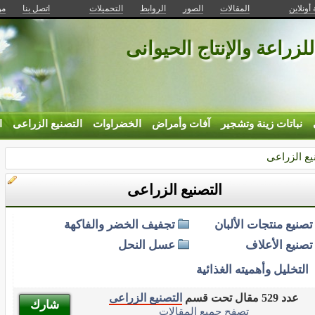
 أونلاين
المقالات
الصور
الروابط
التحميلات
اتصل بنا
من
للزراعة والإنتاج الحيوانى
نباتات زينة وتشجير
آفات وأمراض
الخضراوات
التصنيع الزراعى
ا
يع الزراعى
التصنيع الزراعى
تصنيع منتجات الألبان
تجفيف الخضر والفاكهة
تصنيع الأعلاف
عسل النحل
التخليل وأهميته الغذائية
عدد 529 مقال تحت قسم
التصنيع الزراعى
شارك
تصفح جميع المقالات