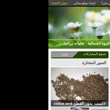
 نحن؟
إنشاء موقع مجاني
دخول الأعضاء
لثروة السمكية
تقنيات زراعية
تصفح المشاركات
ابحث
الصور المختارة
#كسب_بذور_القطن cotton seed
meal