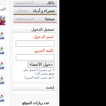
ذاتك
التنمية البشرية
التر
شعراء و أدباء
بوابة الأدب
صحتنا
الصحة و الوقاية
تسجيل الدخول
اسم الدخول
كلمة المرور
»
غير مشترك؟ احصل على
موقع مجاني الآن!
»
هل نسيت كلمة المرور؟
ابحث
عدد زيارات الموقع