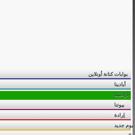
بوابات كنانة أونلاين
أيادينا
أراضينا
بيوتنا
إرادة
يوم جديد