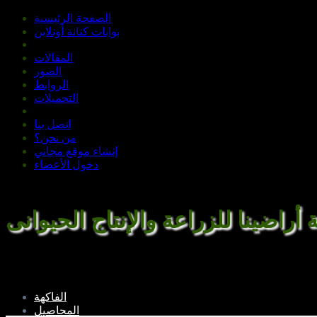
الصفحة الرئيسية
بوابات كنانة أونلاين
المقالات
الصور
الروابط
التحميلات
اتصل بنا
من نحن؟
إنشاء موقع مجاني
دخول الأعضاء
ة أراضينا للزراعة والإنتاج الحيوانى
الفاكهة
المحاصيل