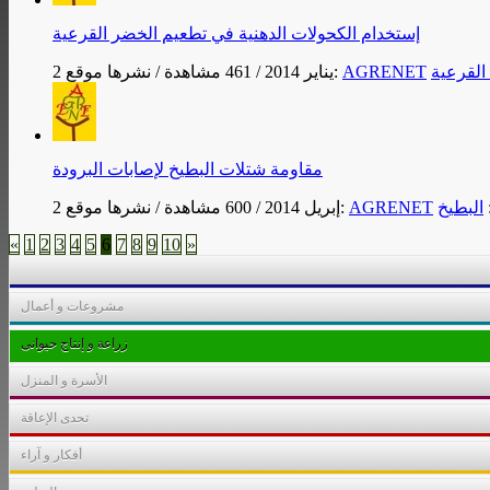
إستخدام الكحولات الدهنية في تطعيم الخضر القرعية
 القرعية
AGRENET
نشرها موقع:
2 يناير 2014
/
461 مشاهدة
/
مقاومة شتلات البطيخ لإصابات البرودة
البطيخ
AGRENET
نشرها موقع:
2 إبريل 2014
/
600 مشاهدة
/
«
1
2
3
4
5
6
7
8
9
10
»
مشروعات و أعمال
زراعة و إنتاج حيوانى
الأسرة و المنزل
تحدى الإعاقة
أفكار و آراء