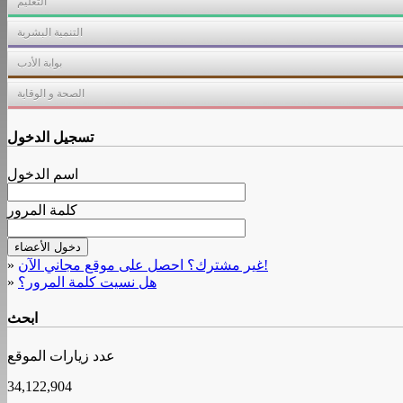
التعليم
التنمية البشرية
بوابة الأدب
الصحة و الوقاية
تسجيل الدخول
اسم الدخول
كلمة المرور
غير مشترك؟ احصل على موقع مجاني الآن!
»
هل نسيت كلمة المرور؟
»
ابحث
عدد زيارات الموقع
34,122,904