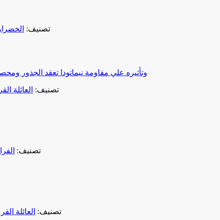
تصنيف:
الخضراو
إستخدام الأصل Cucumis metuliferus وتأثيره علي مقاومة نيماتودا تعقد
تصنيف:
العائلة الق
تصنيف:
الفرا
تصنيف:
العائلة القر