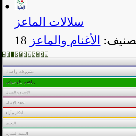
سلالات الماعز
تصنيف:
الأغنام والماعز
«
1
2
3
4
5
6
7
8
9
»
مشروعات و أعمال
زراعة و إنتاج حيوانى
الأسرة و المنزل
تحدى الإعاقة
أفكار و آراء
التعليم
التنمية البشرية