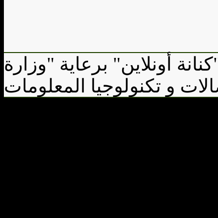
كنانة أونلاين" برعاية "وزارة