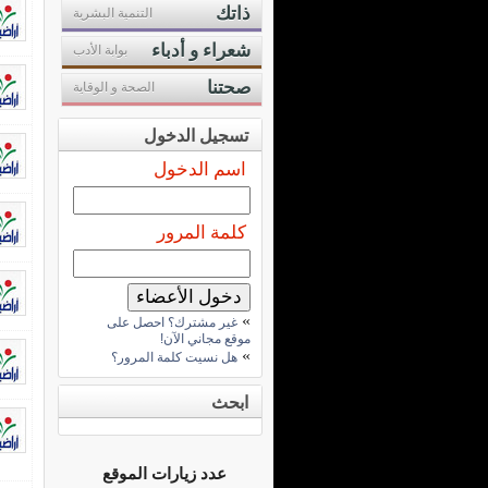
ذاتك
التنمية البشرية
شعراء و أدباء
بوابة الأدب
صحتنا
الصحة و الوقاية
تسجيل الدخول
اسم الدخول
كلمة المرور
»
غير مشترك؟ احصل على
موقع مجاني الآن!
»
هل نسيت كلمة المرور؟
ابحث
عدد زيارات الموقع