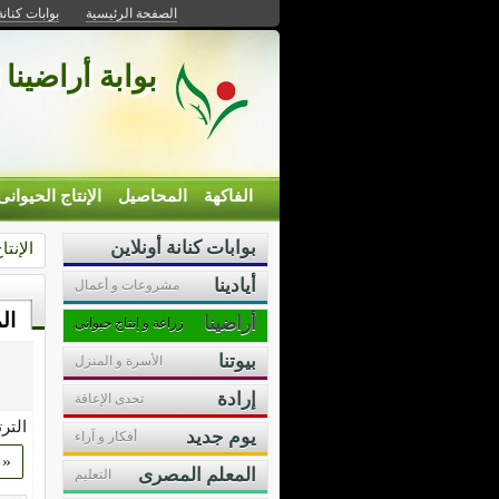
الصفحة الرئيسية
بوابات كنانة
بوابة أراضينا 
الفاكهة
المحاصيل
الإنتاج الحيوانى
بوابات كنانة أونلاين
الإنتا
أيادينا
مشروعات و أعمال
ال
أراضينا
زراعة و إنتاج حيوانى
بيوتنا
الأسرة و المنزل
إرادة
تحدى الإعاقة
التر
يوم جديد
أفكار و آراء
«
المعلم المصرى
التعليم