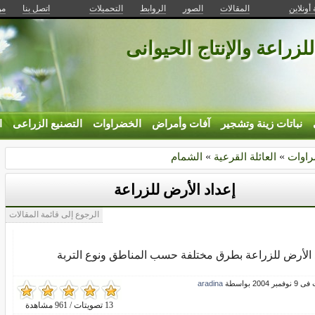
 أونلاين
المقالات
الصور
الروابط
التحميلات
اتصل بنا
من
للزراعة والإنتاج الحيوانى
نباتات زينة وتشجير
آفات وأمراض
الخضراوات
التصنيع الزراعى
ا
راوات
»
العائلة القرعية
»
الشمام
إعداد الأرض للزراعة
الرجوع إلى قائمة المقالات
 الأرض للزراعة بطرق مختلفة حسب المناطق ونوع التربة
ر 2004 بواسطة
aradina
13 تصويتات / 961 مشاهدة