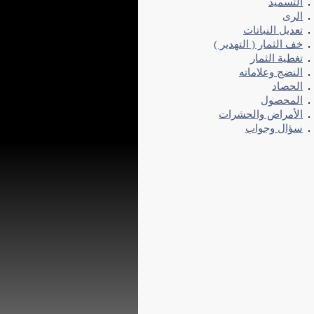
التسميد
الرى
تعديل النباتات
خف الثمار ( التهدير )
تغطية الثمار
النضج وعلاماته
الحصاد
المحصول
الأمراض والحشرات
سؤال وجواب