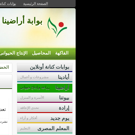
الصفحة الرئيسية
بوابات كنانة
بوابة أراضينا 
الفاكهة
المحاصيل
الإنتاج الحيوانى
بوابات كنانة أونلاين
الخض
أيادينا
مشروعات و أعمال
أراضينا
زراعة و إنتاج حيوانى
بيوتنا
الأسرة و المنزل
إرادة
تحدى الإعاقة
تعد
يوم جديد
أفكار و آراء
نشرت فى 9 نوفمب
المعلم المصرى
التعليم