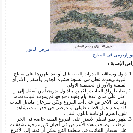
مرض الذبول
يوزاريومى فى البطيخ
اض الإصابة :
ذبول وتساقط البادرات النابته قبل أو بعد ظهورها على سطح
التربة ويحدث تحلل فى أنسجة قشرة الجذور واصفرار الأوراق
الفلقية والأوراق الحقيقية الأولى .
إصابة أوراق النباتات الكبيرة بالذبول تدريجياً من أسفل إلى
أعلى على مدى عدة أيام وتجف حوافها ثم يموت النبات تماماً
وقد تبدأ الأعراض على أحد الفروع ولكن سرعان مايذبل النبات
كله وعند عمل قطاع طولى أو عرضى فى جذر نبات يشاهد
تلون الحزم الوعائية باللون البنى .
ظهور نمو الفطر الأبيض على الفروع الميتة خاصة فى الجو
الرطب . يصاحب هذه الأعراض فى أحيان كثيرة وجود تشققات
على سيقان النباتات فى منطقة التاج يمكن أن تمتد إلى الأفرع