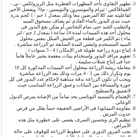
تطهير التقاوى بأحد المطهرات الفطرية مثل الريزولكس - تى -
الڤيتاڤاكس / ثيرام والمونسرين والتويسين - م70 ويفضل الأخير
لفاعليته ضد كلا المرضين معاً وذلك بمعدل 1 جم / 1 كجم بذرة
حيث تندى البذور بالماء العادى ثم يضاف مسحوق المبيد
والتقليب الجيد حتى تمام التجانس أو يمكن نقع البذور فى
محلول أحد هذه المبيدات لمدة 24 ساعة ( بمعدل 2 جم / لتر
ماء ) ثم الكمر فى قطعة من الخيش المبلل بنفس محلول
المبيد المستخدم ولنفس المدة السابقة ثم الزراعة مباشرة .
إتباع دورة زراعية طويلة قدر الإمكان ( 4 - 5 سنوات ) .
تعقيم مراقد البذور وإستخدام بيئات معقمة يعتبر عاملاً هاماً
جداً فى إنتاج شتلات سليمة .
معاملة ريشة الزراعة بمحلول أحد المبيدات المذكورة كل 10
يوم وتكرار ذلك من 3 - 4 مرات وذلك بعد الزراعة مباشرة
ويجب أن تكون الزراعة بدقة متناهية لإحكام عدد البذور فى كل
جورة والمسافة بين النباتات وعمق الزراعة المناسب حيث
لاتعميق ولاتسطيح .
الإهتمام بالتسميد البوتاسى يحد تماماً من الإصابة بمرض الذبول
الوعائى .
مقاومة النيماتودا فى الأراضى الخفيفة حتماً يقلل من فرص
حدوث المرض .
تنظيم الرى وتحسين الصرف يقضى على خطورة مثل هذه
الأمراض .
يجب المرور الدورى على خطوط الزراعة للوقوف على حالة