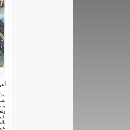
أعر
تبد
شبه
منت
وتع
الث
بال
على