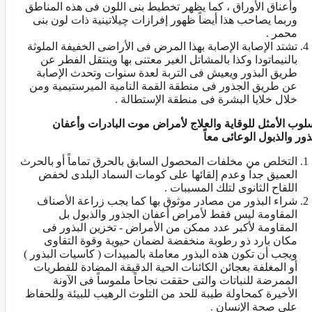
وأعناق الأوراق ، كما يظهر تخطيط بنى اللون فى هذه المناطق
وربما يصاحب هذا أيضاً ظهور إفرازات چيلاتينية ذات لون بنى
محمر .
تشتد الإصابة الإصابة بهذا المرض فى الأراضى الخفيفة الملوثة
بالنيماتودا وكذا بالمشاتل الغير معتنى بها وينتقل الفطر عن
طريق البذور ويعيش فى التربة لعدة سنوات وتحدث الإصابة
عن طريق الجذور فى منطقة القمة النامية الميرستيمية ومن
خلال خلايا البشرة فى منطقة الإستطالة .
سلوب الأمثل للوقاية والعلاج لأمراض موت البادرات وأعفان
ذور والذبول الوعائى معاً
التخلص من مخلفات المحصول السابق بالحرق تماماً أو بالحرث
العميق جداً وعدم إلقائها على كومات السماد البلدى لخفض
اللقاح الثانوى لتلك المسببات .
شراء البذور من مصادر موثوق بها كما يجب زراعة الأصناف
المقاومة ليس فقط لأمراض أعفان الجذور والذبول بل
المقاومة لأكبر عدد ممكن من الأمراض - تخزين البذور فى
مكان بارد ذو رطوبة منخفضة لضمان حيوية وقوة التقاوى
ويجب أن تكون هذه البذور معاملة بالمبيدات ( كاسيات البذور )
أو المغلفة بعجائن الكائنات الحية الدقيقة المضادة للفطريات
الممرضة للنباتات والتى حققت نجاحاً ملموساً فى الآونة
الأخيرة كمحاولة طيبة للحد من التلوث الرهيب للبيئة وللحفاظ
على صحة الإنسان .