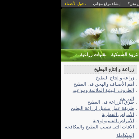
 نحن؟
إنشاء موقع مجاني
دخول الأعضاء
لثروة السمكية
تقنيات زراعية
زراعة و إنتاج البطيخ
زراعة و إنتاج البطيخ
أهم الأصناف والهجن فى البطيخ
الظروف البيئية الملائمة ومواعيد
الزراعة
طرق الزراعة فى البطيخ
طريقة عمل مشتل لزراعة البطيخ
الأمراض الفطرية
الأمراض الفسيولوچية
الآفات التى تصيب البطيخ والمكافحة
المتكاملة
مقدمة