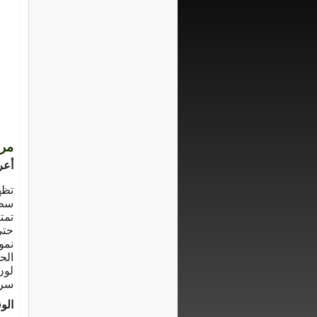
مرض
أعر
تظه
سطح
تمت
حتى
نمو
الح
لون
سري
الوق