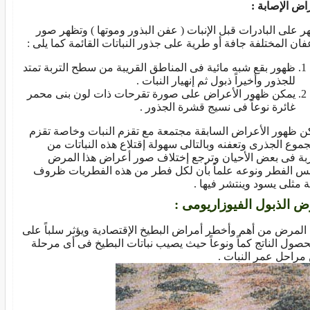
اض الإصابة :
ر على البادرات قبل الإنبات ( عفن البذور وموتها ) وتظهر صور
عفان المختلفة جافة أو طرية على جذور النباتات القائمة كما يلى :
ظهور بقع شبه مائية فى المناطق القريبة من سطح التربة تمتد
للجذور وأخيراً ذبول ثم إنهيار النبات .
يمكن ظهور الأعراض على صورة تقرحات ذات لون بنى محمر
غائرة نوعاً فى نسيج قشرة الجذور .
ن ظهور الأعراض السابقة مجتمعة مع تقزم النبات وخاصة تقزم
جموع الجذرى وتعفنه وبالتالى سهولة إقتلاع هذه النباتات من
ربة فى بعض الأحيان وترجع إختلاف صور أعراض هذا المرض
س الفطر ونوعه علماً بأن لكل فطر من هذه الفطريات ظروف
ية مثلى يسود وينتشر فيها .
 الذبول الفيوزاريومى :
 المرض من أهم وأخطر أمراض البطيخ الإقتصادية ويؤثر سلباً على
حصول الناتج كماً ونوعاً حيث يصيب نباتات البطيخ فى أى مرحلة
مراحل عمر النبات .