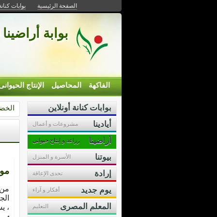
الصفحة الرئيسية
بوابات كنانة
بوابة أراضينا 
الفاكهة
المحاصيل
الإنتاج الحيوانى
بوابات كنانة أونلاين
الخض
أيادينا
مشروعات و أعمال
أراضينا
زراعة و إنتاج حيوانى
بيوتنا
الأسرة و المنزل
موت
إرادة
تحدى الإعاقة
من 
يوم جديد
أفكار و آراء
الج
المعلم المصرى
التعليم
، ي