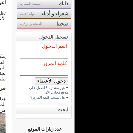
أعر
ذاتك
التنمية البشرية
تظه
شعراء و أدباء
بوابة الأدب
الأ
صحتنا
الصحة و الوقاية
تسجيل الدخول
اسم الدخول
يمك
الم
كلمة المرور
الت
لجن
بيئ
مرض
»
غير مشترك؟ احصل على
موقع مجاني الآن!
»
هل نسيت كلمة المرور؟
هذا
الم
ابحث
من 
عدد زيارات الموقع