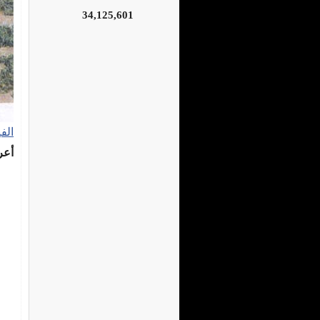
34,125,601
الف
أعر