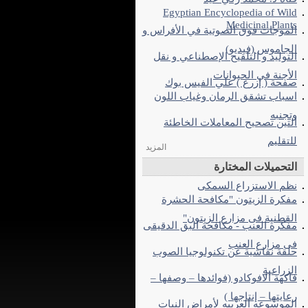
Egyptian Encyclopedia of Wild
Medicinal Plants
الموجات فوق الصوتية في الأفراس و
الجاموس (فيديو)
التوليد و التلقيح الإصطناعي و نقل
الأجنة في الحيوانات
صفحة ( إزرع ) علي الفيس بوك
اسباب تشقق الرمان وغياب اللون
وتجنبه
التين تصحيح المعاملات الخاطئة
للتقليم
المزيد
التحميلات المختارة
نظم الاستزراع السمكى
مفكرة الزيتون "مكافحة الحشرة
القطنية فى مزارع الزيتون"
مفكرة العنب - مكافحة البق الدقيقى
فى مزارع العنب
حلقة نقاشية عن تكنولوجيا الصوب
الزراعية
فاكهة الافوكادو (فوائدها – وصفها –
رعايتها – إنتاجها )
الموسوعه العربيه لأمراض النبات