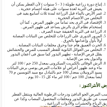
إتباع دورة زراعية طويلة ( 3 - 5 سنوات ) لأن الفطر يمكن أن
يعيش فى التربة لعدة سنوات على هيئة أجسام حجرية .
غمر الأرض بالماء قبل الزراعة لمدة ثلاث أسابيع يفيد فى
التخلص من الأجسام الحجرية .
الإقتصاد فى الرى يحد تماماً من ظهور المرض ، كما أن
إستخدام نظام الرى بالرش يساعد فى ظهور المرض .
الزراعة فى التربة الخفيفة جيدة الصرف .
المرور الدورى على الزراعات للتخلص من النباتات المصابة
أولاً بأول وإعدامها بالحرق .
الحرث العميق هام جداً وحرق مخلفات النباتات المصابة .
التخلص من العوائل الثانوية للفطر المسبب للمرض والحشائش
يقلل فرص الإصابة - تطهير البذور كما سبق فى أعفان البذور
والذبول يحد من الإصابة .
الرش الوقائى بالكبريت الميكرونى بمعدل 250 جم / 100 لتر
ماء وعند ظهور أعراض أو علامات المرض يوصى برش النباتات
بمبيد الرونيلان بمعدل 100 جم بالتبادل مع مبيد التوبسين م 70
أيضاً بمعدل 100 جم / 100 لتر ماء كل 15 - 10 يوم .
 الأنثراكنوز :
سب المرض الجو الدافئ ودرجات الرطوبة العالية وينتقل الفطر
سبب عن طريق البذور ومخلفات المحصول المصاب وكذا عن
ق الرياح والحشرات والأدوات الزراعية .