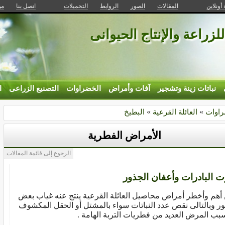
 أونلاين
المقالات
الصور
الروابط
التحميلات
اتصل بنا
من
للزراعة والإنتاج الحيوانى
نباتات زينة وتشجير
آفات وأمراض
الخضراوات
التصنيع الزراعى
ا
راوات
»
العائلة القرعية
»
البطيخ
الأمراض الفطرية
الرجوع إلى قائمة المقالات
 البادرات وأعفان الجذور
أهم وأخطر أمراض محاصيل العائلة القرعية ينتج عنه غياب بعض
ور وبالتالى نقص عدد النباتات سواء بالمشتل أو الحقل المكشوف
سبب المرض العديد من فطريات التربة الهامة .