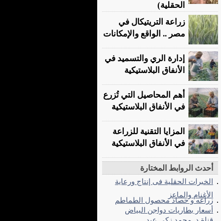
الحقلية)
زراعة التريتيكال في
مصر .. الواقع والإمكانات
إدارة الري والتسميد في
الأنفاق البلاستيكية
أهم المحاصيل التي تُزرع
في الأنفاق البلاستيكية
المزايا التقنية للزراعة
في الأنفاق البلاستيكية
أحدث الروابط المختارة
الخبرات الحقلية فى إنتاج ورعاية
الأغنام والماعز
زراعه و حصاد محصول الطماطم
أسعار بطاريات دواجن البياض
قناة د. محمد زكي عيد