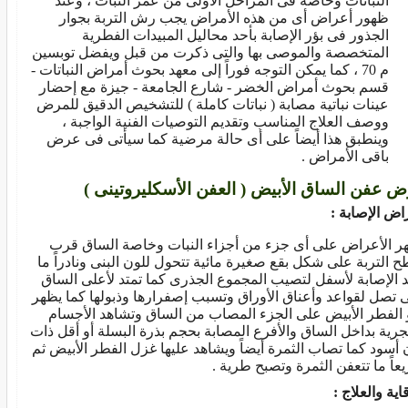
النباتات وخاصة فى المراحل الأولى من عمر النبات ، وعند
ظهور أعراض أى من هذه الأمراض يجب رش التربة بجوار
الجذور فى بؤر الإصابة بأحد محاليل المبيدات الفطرية
المتخصصة والموصى بها والتى ذكرت من قبل ويفضل توبسين
م 70 ، كما يمكن التوجه فوراً إلى معهد بحوث أمراض النباتات -
قسم بحوث أمراض الخضر - شارع الجامعة - جيزة مع إحضار
عينات نباتية مصابة ( نباتات كاملة ) للتشخيص الدقيق للمرض
ووصف العلاج المناسب وتقديم التوصيات الفنية الواجبة ،
وينطبق هذا أيضاً على أى حالة مرضية كما سيأتى فى عرض
باقى الأمراض .
 عفن الساق الأبيض ( العفن الأسكليروتينى )
اض الإصابة :
ر الأعراض على أى جزء من أجزاء النبات وخاصة الساق قرب
 التربة على شكل بقع صغيرة مائية تتحول للون البنى ونادراً ما
د الإصابة لأسفل لتصيب المجموع الجذرى كما تمتد لأعلى الساق
 تصل لقواعد وأعناق الأوراق وتسبب إصفرارها وذبولها كما يظهر
 الفطر الأبيض على الجزء المصاب من الساق وتشاهد الأجسام
جرية بداخل الساق والأفرع المصابة بحجم بذرة البسلة أو أقل ذات
 أسود كما تصاب الثمرة أيضاً ويشاهد عليها غزل الفطر الأبيض ثم
عاً ما تتعفن الثمرة وتصبح طرية .
اية والعلاج :