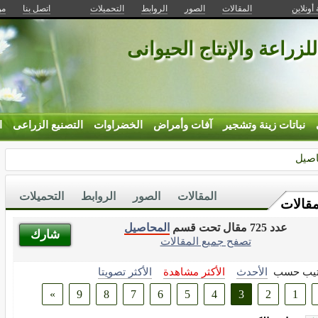
 أونلاين
المقالات
الصور
الروابط
التحميلات
اتصل بنا
من
للزراعة والإنتاج الحيوانى
نباتات زينة وتشجير
آفات وأمراض
الخضراوات
التصنيع الزراعى
ا
اصيل
المقالات
الصور
الروابط
التحميلات
مقالات
عدد 725 مقال تحت قسم
المحاصيل
شارك
تصفح جميع المقالات
تيب حسب
الأحدث
الأكثر مشاهدة
الأكثر تصويتا
»
9
8
7
6
5
4
3
2
1