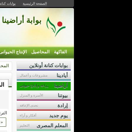
الصفحة الرئيسية
بوابات كنانة
بوابة أراضينا 
الفاكهة
المحاصيل
الإنتاج الحيوانى
بوابات كنانة أونلاين
المح
أيادينا
مشروعات و أعمال
ال
أراضينا
زراعة و إنتاج حيوانى
بيوتنا
الأسرة و المنزل
إرادة
تحدى الإعاقة
التر
يوم جديد
أفكار و آراء
«
المعلم المصرى
التعليم