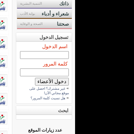
ذاتك
التنمية البشرية
شعراء و أدباء
بوابة الأدب
صحتنا
الصحة و الوقاية
تسجيل الدخول
اسم الدخول
كلمة المرور
»
غير مشترك؟ احصل على
موقع مجاني الآن!
»
هل نسيت كلمة المرور؟
ابحث
عدد زيارات الموقع