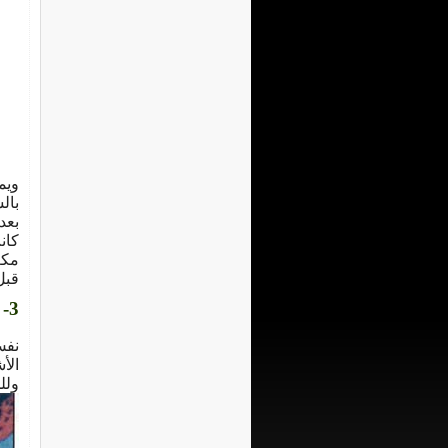
ويم
قبل 
3- دودة البلح العامرى Ephestia Cautella
نفس
الأ
وللحشرة 