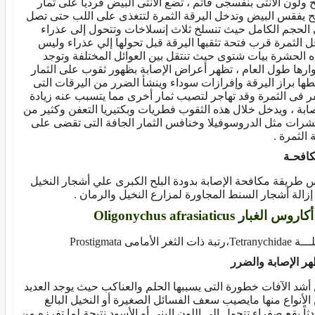
ح ولون الأنثى بنفسجى قاتم ، تضع الأنثى البيض فردياً على ثمار
لح يفقس البيض وتدخل اليرقة الثمرة لتتغذى على اللب حتى تصل
 الحجم الكامل حيث تنسلخ ثلاث إنسلاخات وتتحول إلى عذراء
ل الثمرة قرب فتحة تثقبها اليرقة قبل تحولها إلي عذراء وليس
ه الحشرة بيات شتوى حيث تنتقل بين العوائل المختلفة وتوجد
ارها طول العام ، تظهر أعراض الإصابة بظهور ثقوب على الثمار
طها براز اليرقة وإفرازات سوداء وينشأ الضرر من اليرقات التى
ر فى الثمرة وقد تهاجر لتصيب ثمار أخرى مما يتسبب عنه زيادة
صابة ، ويدخل خلال هذه الثقوب فطريات وبكتيريا التعفن وكثير من
شرات مثل الدروسوفيلا وخنافس الثمار الجافة التى تقضى على
 الثمرة .
كافحـة
 طريقة مكافحة الإصابة بدودة البلح الكبرى علي أشجار النخيل
إزالة أشجار السنط المجاورة لمزارع النخيل والرمان .
T،رتبة ذات الثغر الأمامى Prostigmata
ر الإصابة والضرر
أشد الآفات خطورة التى يسببها الحلم والعناكب حيث يوجد العديد
الأنواع منها مايصيب سعف الفسائل الصغيرة أو النخيل البالغ
ثاً بقع صفراء تتحول إلى اللون البنى أو الأسود نتيجة لما تفرزه من