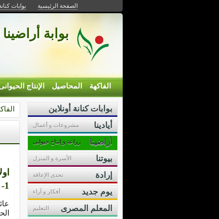
الصفحة الرئيسية
بوابات كنانة
بوابة أراضينا 
الفاكهة
المحاصيل
الإنتاج الحيوانى
بوابات كنانة أونلاين
الفاك
أيادينا
مشروعات و أعمال
ا
أراضينا
زراعة و إنتاج حيوانى
بيوتنا
الأسرة و المنزل
اول
إرادة
تحدى الإعاقة
1- (الحميرة) دودة البلح الصغرىBatrachedra amydraula
يوم جديد
أفكار و آراء
المعلم المصرى
التعليم
الح