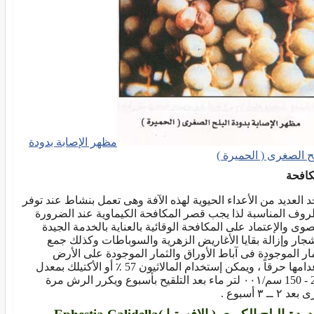
مظهر الإصابة بدودة
لح الصغرى ( الحميرة )
كافحة
د العديد من الأعداء الحيوية لهذه الآفة وهى تعمل بنشاط عند توفر
روف المناسبة لذا يجب قصر المكافحة الكيماوية عند الضرورة
صوى والإعتماد على المكافحة الوقائية بالعناية بالخدمة الجيدة
شجار وإزالة بقايا الأغاريض الزهرية والسوباطات وكذلك جمع
مار الموجودة فى آباط الأوراق والثمار الموجودة على الأرض
وإعدامها حرقاً ، ويمكن إستخدام المالاثيون 57 ٪ أو الأكتيلك بمعدل
200 - 150 سم/٠٠١ لتر ماء بعد التلقيح بأسبوع ويكرر الرش مرة
د ٢ ــ ٣ أسبوع .