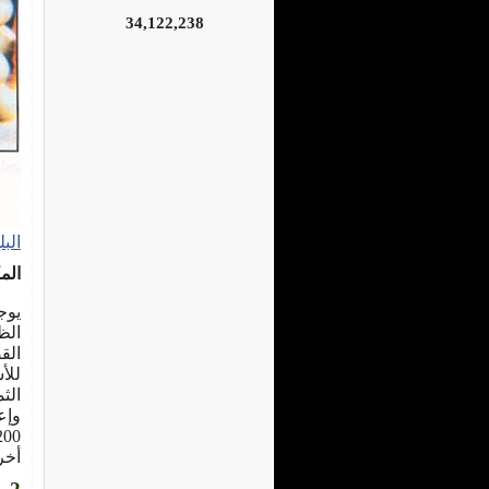
34,122,238
الب
الم
يوج
الظ
الق
للأ
الث
أخرى بع