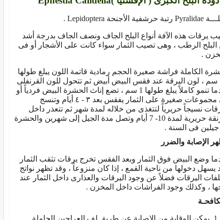
رتبة حرشفية الأجنحة Lepidoptera .
ب يرقات هذه الآفة أنواع البلح الجاف ونصف الجاف بدرجة أشد
البلح الرطب ، وهى تصيب الثمار سواء كانت على الأشجار أو فى
خزن .
شرة الكاملة فراشة صغيرة الحجم رمادية قاتمة اللون يبلغ طولها
1.5 سم ، لون اليرقة عند فقس البيض أبيض ثم تتحول للون القرنفلى
عندما تنمو كاملاً يبلغ طولها 1 سم ، تضع إناث الحشرة البيض فردياً أو
فى مجموعات صغيرة على الثمار يفقس بعد ٣ - ٤ أيام وتنسج
رقات نسيجاً حريرياً لتتغذى من خلاله لمدة شهر ثم تتعذر داخل
شرنقة حريرية لمدة 10- 7 أيام وتصل مدة الجيل إلى شهرين والحشرة
 جيلين فى السنة .
ر الإصابة والضرر
ما وضع البيض فوق الثمار وبعد الفقس تخرج يرقات تثقب الثمار
 يسهل دخولها من ناحية القمع ، إذا كان منزوعاً ، وقد تظهر نواتج
فات اليرقات فضلاً عن وجود اليرقات والعذارى داخل الثمار عند
ها ، وكذلك وجود الفراشات داخل المخزن .
كافحـة
يمكن الوقاية من الإصابة عن طريق لف العراجين الحاملة