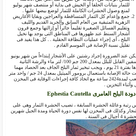
للثمار بنباتات الحلفا أو الخيش فى بداية أو منتصف شهر يوليو
لمنع وصول الحشرات الكاملة للثمار لوضع بيضها عليها .
جمع وإعدام كل الثمار المتساقطة والعراجين وبقايا الأغاريض
الزهرية المتبقية من العام السابق والجريد القديم والليف
وتقليم الفسائل الصغيرة تقليماً جائراً أو إزالتها وجمع قرون
أشجار السنط عند ظهورها فى المناطق التى يوجد بها نخيل
البلح ، أى إجراء عمليات النظافة الحقلية . . كل هذا يفيد فى
تقليل نسبة الإصابة فى الموسم القادم .
كن عند الضرورة إجراد رشتين على الأشجار إبتداءاً من شهر يونيو
بالسفين القابل للبلل بمعدل 200 جم 100/ لتر ماء والرشة الثانية
بعدها بفترة 21 يوم ، ويجب تبخير ثمار البلح الجاف بعد الحصاد مهما
كانت حالة الإصابة باستعمال برومور الميثيل بمعدل 24 جم / واحد متر
مكعب لمدة2424 ساعة مع اتخاذ كافة إجراءات الوقاية فى المخزن
وأثناء التخزين .
 رتبة وعائلة الحشرة السابقة ، تصيب الحشرة الثمار وهى على
شجار وكذلك فى المخزن لها نفس دورة الحياة ومدة الجيل شهرين
4 أجيال فى السنة .