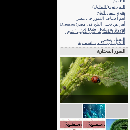
التلقيح
التقويس ( التذليل)
تخزين ثمار البلح
أهم أصناف التمور فى مصر
أمراض نخيل البلح فى مصر(Diseases
of Date - Palm in Egypt)
الآفات الحشرية التى تصيب أشجار
النخيل بمصر
النخيل فى الكتب السماوية
الصور المختارة