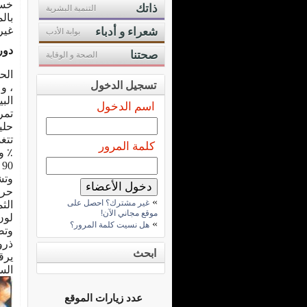
خسا
ذاتك
التنمية البشرية
بال
غير
شعراء و أدباء
بوابة الأدب
دور
صحتنا
الصحة و الوقاية
تسجيل الدخول
، و
الب
اسم الدخول
تمر
حلي
كلمة المرور
٪ و
0
وتش
حري
»
غير مشترك؟ احصل على
الث
موقع مجاني الآن!
لون
»
هل نسيت كلمة المرور؟
وتص
ذرو
ابحث
يرق
الس
عدد زيارات الموقع