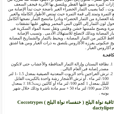
ازات كبيرة ينمو عليها الفطر ويلتصق بها الأتربة فيجف السعف
وت ، كما يصيب الثمار الخضراء الغير ناضجة حيث تبدأ الإصابة من
 الثمرة وتمتد إلى قمة الثمرة حيث تمتص الأطوار الكاملة والغير
لة العصارة من الثمار الخضراء ونادراً ماتنضج الثمار نضجها الكامل
حول لون الثمار إلى اللون البنى المحمر ويظهر عليها تشققات
رة ويصبح ملمسها خشن وفلينى وتقل نسبة المواد السكرية فى
مار المصابة وبذلك لاتصلح للاستهلاك الآدمى . وتسبب الإصابة
قط الكثير من الثمار المصابة ، ويحيط بالثمار والشماريخ المصابة
ج عنكبوتى يفرزه الأكاروس يلتصق به ذرات الغبار ومن هنا اشتق
 أكاروس الغبار .
كافحـة
نظافة البستان وإزالة الثمار المتاقطة والأعشاب حتى لاتكون
مصدر إصابة فى العام التالى .
ترش العراجين بأحد الزيوت المعدنية الصيفية بمعدل 1.5 -1 لتر
100/ لتر ماء . أو ترش الأشجار رشة واحدة بالكبريت القابل
للبلل بمعدل 1 كجم 100/ لتر ماء أو كالثين زيت18.5 ٪ بمعدل
250 سم 100/ لتر ماء 50 + سم مادة ناشرة وذلك خلال شهر
يونيه .
6- ثاقبة نواة البلح ( خنفساء نواة البلح ) Coccotrypes
dactylipe