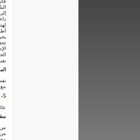
فات
الب
إلى
داخ
لهذ
أطو
يحي
تحف
الإ
الح
بقية
الم
نفس
مع 
5- أكاروس الغبار Oligonychus afrasiaticus
عائلـــة etranychidae
مظه
من 
من 
محد