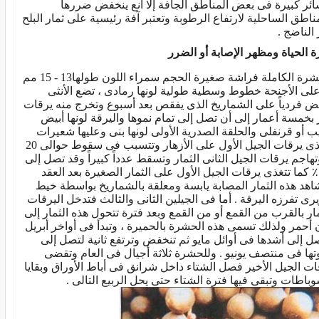
ئر كبيرة فى بعض المناطق الجافة إلا أنع ينخفض ضررها
مناطق الساحلية لارتفاع الرطوبة وتعتبر آفة رئيسية على ثمار البلح
 الناضج .
ة الحياة ومظهر الإصابة أو الضرر
الحشرة الكاملة فراشة صغيرة الحجم سمراء اللون طولها13 - 15 مم
على الأجنحة خطوط وسطية طولية لونها رمادى ، تضع الأنثى
يض فردياً على الشماريخ الذى يفقص بعد أسبوع وتخرج منه يرقات
 بخمسة أعمار إلى أن تصل إلى تمام نموها واليرقة لونها أبيض
ب أو قرنفلى والحلقة الصدرية الأولى لونها بنى وعليها شعيرات
تتغذى يرقات الجيل الأول على الأزهار وتتسبب فى سقوط حوالى 20
تهاجم يرقات الجيل الثانى الثمار وتسقط عدداً كبيراً وقد تصل إلى
9 ٪ كما تتغذى يرقات الجيل الأول على الثمار الصغيرة بعد العقد
اهد هذه الثمار المصابة يابسة ومعلقة بالشماريخ بواسطة خيط
رى تفرزه اليرقة . أما فى الجيلين الثانى والثالث فتدخل اليرقات
مار بالقرب من القمع أو من القمع وبعد فترة تتحول هذه الثمار إلى
 أحمر ولذلك تسمى هذه الحشرة بالحميرة ، وتبدأ فى أواخر أبريل
ل إلى أشدها فى أوائل مايو ثم تنخفض وترتفع ثانية لتصل إلى
تها فى منتصف يونيو . وللحشرة ثلاثة أجيال فى العام وتقضى
ات الجيل الأخير فصل الشتاء داخل شرانق فى أباط الأوراق وبقايا
وباطات وتبقى فيها فترة الشتاء حتى يحل الربيع التالى .