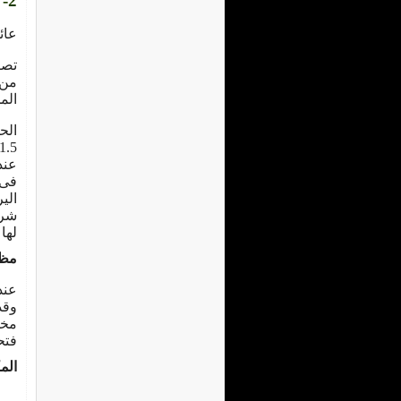
2- دودة البلح الكبرى ( الإفستيا )Ephestia Calidella
عائلـــة Pyralidae 
تصي
من 
الم
الح
الي
لها
مظه
عند
وقد
مخل
فتح
الم