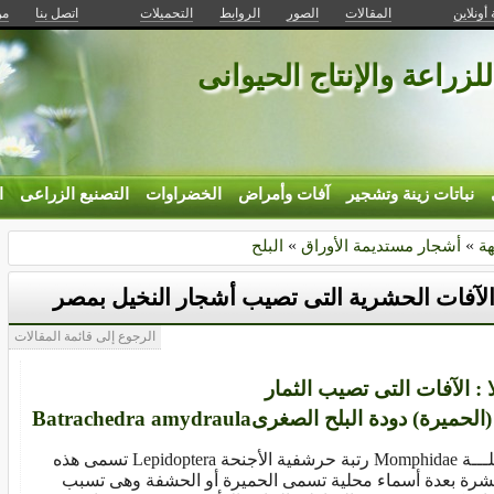
 أونلاين
المقالات
الصور
الروابط
التحميلات
اتصل بنا
من
للزراعة والإنتاج الحيوانى
نباتات زينة وتشجير
آفات وأمراض
الخضراوات
التصنيع الزراعى
ا
هة
»
أشجار مستديمة الأوراق
»
البلح
لآفات الحشرية التى تصيب أشجار النخيل بمصر
الرجوع إلى قائمة المقالات
ا : الآفات التى تصيب الثمار
عائلـــة Momphidae رتبة حرشفية الأجنحة Lepidoptera تسمى هذه
شرة بعدة أسماء محلية تسمى الحميرة أو الحشفة وهى تسبب