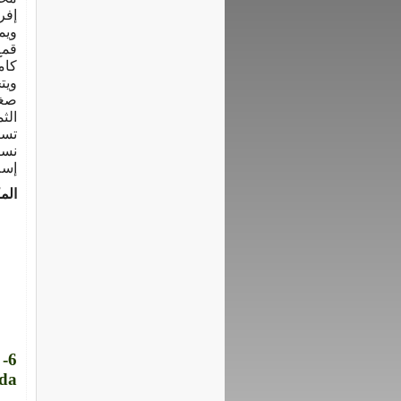
إفر
ويم
قمع
كام
ويت
صغي
الث
تسا
نسي
إسم
الم
rda