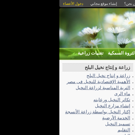
 نحن؟
إنشاء موقع مجاني
دخول الأعضاء
لثروة السمكية
تقنيات زراعية
زراعة و إنتاج نخيل البلح
زراعة و إنتاج نخيل البلح
الأهمية الإقتصادية للنخيل فى مصر
التربة المناسبة لزراعة النخيل
ماء الرى
تكاثر النخيل ورعايته
إنشاء مزارع النخيل
إكثار النخيل بواسطة زراعة الأنسجة
الخدمة الأرضية
تسميد النخيل
التقليم