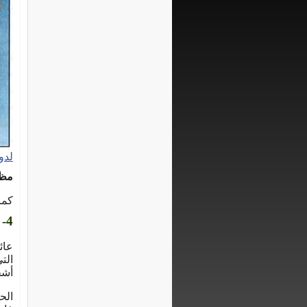
لدو
مظه
كما
4- (أبى دقيق الرمان ) دودة الرمان Viracola Livia
الت
أشج
الح