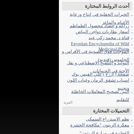
أحدث الروابط المختارة
الخبرات الحقلية فى إنتاج ورعاية
الأغنام والماعز
زراعه و حصاد محصول الطماطم
أسعار بطاريات دواجن البياض
قناة د. محمد زكي عيد
Egyptian Encyclopedia of Wild
Medicinal Plants
الموجات فوق الصوتية في الأفراس و
الجاموس (فيديو)
التوليد و التلقيح الإصطناعي و نقل
الأجنة في الحيوانات
صفحة ( إزرع ) علي الفيس بوك
اسباب تشقق الرمان وغياب اللون
وتجنبه
التين تصحيح المعاملات الخاطئة
للتقليم
المزيد
التحميلات المختارة
نظم الاستزراع السمكى
مفكرة الزيتون "مكافحة الحشرة
القطنية فى مزارع الزيتون"