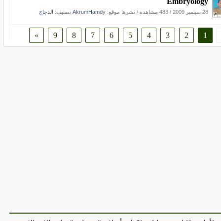
Embryology
28 سبتمبر 2009
/
483 مشاهدة
/
نشرها موقع:
AkrumHamdy
تصنيف:
الدجاج
»
9
8
7
6
5
4
3
2
1