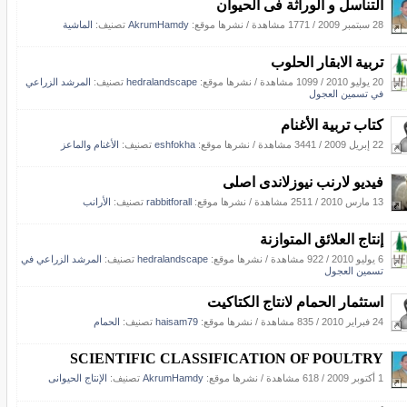
التناسل و الوراثة فى الحيوان
28 سبتمبر 2009
/
1771 مشاهدة
/
نشرها موقع:
AkrumHamdy
تصنيف:
الماشية
تربية الابقار الحلوب
20 يوليو 2010
/
1099 مشاهدة
/
نشرها موقع:
hedralandscape
تصنيف:
المرشد الزراعي
في تسمين العجول
كتاب تربية الأغنام
22 إبريل 2009
/
3441 مشاهدة
/
نشرها موقع:
eshfokha
تصنيف:
الأغنام والماعز
فيديو لارنب نيوزلاندى اصلى
13 مارس 2010
/
2511 مشاهدة
/
نشرها موقع:
rabbitforall
تصنيف:
الأرانب
إنتاج العلائق المتوازنة
6 يوليو 2010
/
922 مشاهدة
/
نشرها موقع:
hedralandscape
تصنيف:
المرشد الزراعي في
تسمين العجول
استثمار الحمام لانتاج الكتاكيت
24 فبراير 2010
/
835 مشاهدة
/
نشرها موقع:
haisam79
تصنيف:
الحمام
SCIENTIFIC CLASSIFICATION OF POULTRY
1 أكتوبر 2009
/
618 مشاهدة
/
نشرها موقع:
AkrumHamdy
تصنيف:
الإنتاج الحيوانى