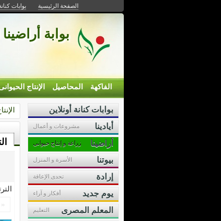
الصفحة الرئيسية
بوابات كنانة
بوابة أراضينا 
الفاكهة
المحاصيل
الإنتاج الحيوانى
بوابات كنانة أونلاين
الإنتا
أيادينا
مشروعات و أعمال
ال
أراضينا
زراعة و إنتاج حيوانى
بيوتنا
الأسرة و المنزل
إرادة
تحدى الإعاقة
التر
يوم جديد
أفكار و آراء
«
المعلم المصرى
التعليم