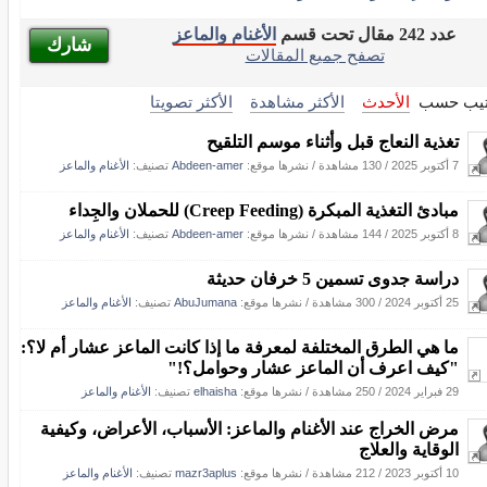
عدد 242 مقال تحت قسم
الأغنام والماعز
شارك
تصفح جميع المقالات
تيب حسب
الأحدث
الأكثر مشاهدة
الأكثر تصويتا
تغذية النعاج قبل وأثناء موسم التلقيح
7 أكتوبر 2025
/
130 مشاهدة
/
نشرها موقع:
Abdeen-amer
تصنيف:
الأغنام والماعز
مبادئ التغذية المبكرة (Creep Feeding) للحملان والجِداء
8 أكتوبر 2025
/
144 مشاهدة
/
نشرها موقع:
Abdeen-amer
تصنيف:
الأغنام والماعز
دراسة جدوى تسمين 5 خرفان حديثة
25 أكتوبر 2024
/
300 مشاهدة
/
نشرها موقع:
AbuJumana
تصنيف:
الأغنام والماعز
ما هي الطرق المختلفة لمعرفة ما إذا كانت الماعز عشار أم لا؟:
"كيف اعرف أن الماعز عشار وحوامل؟!"
29 فبراير 2024
/
250 مشاهدة
/
نشرها موقع:
elhaisha
تصنيف:
الأغنام والماعز
مرض الخراج عند الأغنام والماعز: الأسباب، الأعراض، وكيفية
الوقاية والعلاج
10 أكتوبر 2023
/
212 مشاهدة
/
نشرها موقع:
mazr3aplus
تصنيف:
الأغنام والماعز