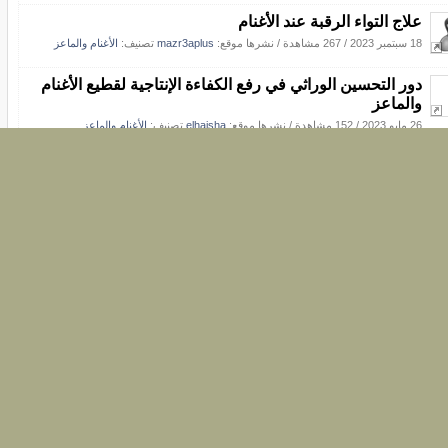
علاج التواء الرقبة عند الأغنام
18 سبتمبر 2023
/
267 مشاهدة
/
نشرها موقع:
mazr3aplus
تصنيف:
الأغنام والماعز
دور التحسين الوراثي في رفع الكفاءة الإنتاجية لقطيع الأغنام
والماعز
26 مايو 2023
/
152 مشاهدة
/
نشرها موقع:
elhaisha
تصنيف:
الأغنام والماعز
معلومات واسرار عن الماعز القزم اغلى انواع الماعز
5 يونيو 2022
/
235 مشاهدة
/
نشرها موقع:
AbuJumana
تصنيف:
الأغنام والماعز
قشر الفول مكمل للأعلاف.. ومميزاته للمجترات الصغيرة
8 مايو 2022
/
303 مشاهدة
/
نشرها موقع:
elhaisha
تصنيف:
الأغنام والماعز
تقنية التلقيح الصناعي في الأغنام والماعز
8 مارس 2022
/
227 مشاهدة
/
نشرها موقع:
elhaisha
تصنيف:
الأغنام والماعز
اسباب الاسهال عند الاغنام والماعز وطرق والوقاية والعلاج
19 سبتمبر 2021
/
246 مشاهدة
/
نشرها موقع:
AbuJumana
تصنيف:
الأغنام والماعز
المكونات الغذائية التي تحتاجها الأغنام
12 يونيو 2021
/
346 مشاهدة
/
نشرها موقع:
elhaisha
تصنيف:
الأغنام والماعز