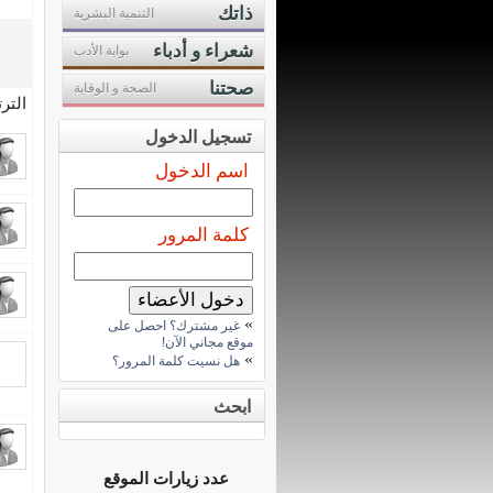
ذاتك
التنمية البشرية
شعراء و أدباء
بوابة الأدب
صحتنا
الصحة و الوقاية
التر
تسجيل الدخول
اسم الدخول
كلمة المرور
»
غير مشترك؟ احصل على
موقع مجاني الآن!
»
هل نسيت كلمة المرور؟
ابحث
عدد زيارات الموقع