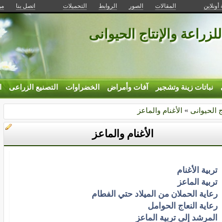
 أونلاين
المقالات
الصور
الروابط
التحميلات
اتصل بنا
من
للزراعة والإنتاج الحيوانى
نباتات زينة وتشجير
آفات وأمراض
الخضراوات
التصنيع الزراعى
ا
ج الحيوانى
»
الأغنام والماعز
الأغنام والماعز
تربية الأغنام
تربية الماعز
رعاية الحملان من الميلاد حتي الفطام
رعاية النعاج الحوامل
المرشد إلى تربية الماعز