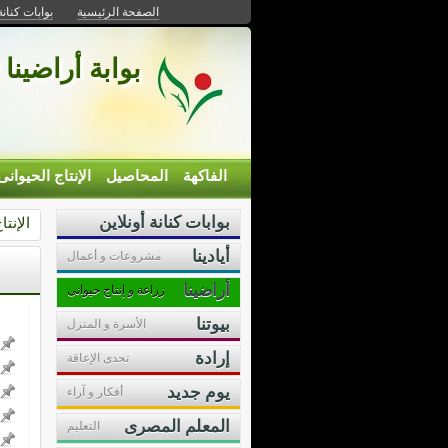
الصفحة الرئيسية
بوابات كنانة
بوابة أراضينا 
الفاكهة
المحاصيل
الإنتاج الحيوانى
بوابات كنانة أونلاين
الإنتا
أيادينا
مشروعات و أعمال
أراضينا
زراعة و إنتاج حيوانى
بيوتنا
الأسرة و المنزل
إرادة
تحدى الإعاقة
يوم جديد
أفكار و آراء
المعلم المصرى
التعليم