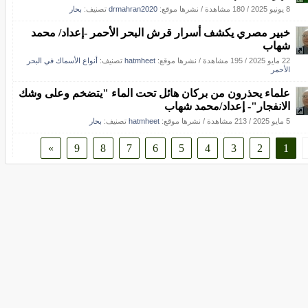
8 يونيو 2025
/
180 مشاهدة
/
نشرها موقع:
drmahran2020
تصنيف:
بحار
خبير مصري يكشف أسرار قرش البحر الأحمر -إعداد/ محمد
شهاب
22 مايو 2025
/
195 مشاهدة
/
نشرها موقع:
hatmheet
تصنيف:
أنواع الأسماك في البحر
الأحمر
علماء يحذرون من بركان هائل تحت الماء "يتضخم وعلى وشك
الانفجار"- إعداد/محمد شهاب
5 مايو 2025
/
213 مشاهدة
/
نشرها موقع:
hatmheet
تصنيف:
بحار
»
9
8
7
6
5
4
3
2
1