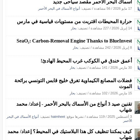
أسماك البحر الأحمر مقصد سياحى جديد
17 مايو 2026
/
56 مشاهدة
/ تصنيف:
أنواع الأسماك في البحر الأحمر
حرارة المحيطات اقتربت من مستويات قياسية في مارس
14 إبريل 2026
/
227 مشاهدة
/ تصنيف:
بحار
SeaO₂: Carbon-Removal Engine Thanks to BlueInvest
8 إبريل 2026
/
242 مشاهدة
/ تصنيف:
بحار
أعمق خندق في الكوكب غرب المحيط الهادئ!
30 مارس 2026
/
141 مشاهدة
/ تصنيف:
بحار
فضلات المصانع الكيماوية تغرق خليج قابس التونسي برائحة
الموت
15 مارس 2026
/
102 مشاهدة
/ تصنيف:
بحار
تقنين صيد 3 أنواع من الأسماك بالبحر الأحمر - إعداد/ محمد
شهاب
3 أغسطس 2025
/
119 مشاهدة
/
نشرها موقع:
hatmheet
تصنيف:
أنواع الأسماك في البحر
الأحمر
كيف يمكننا تنظيف كل هذا البلاستيك في المحيط؟ إعداد/ محمد
شهاب