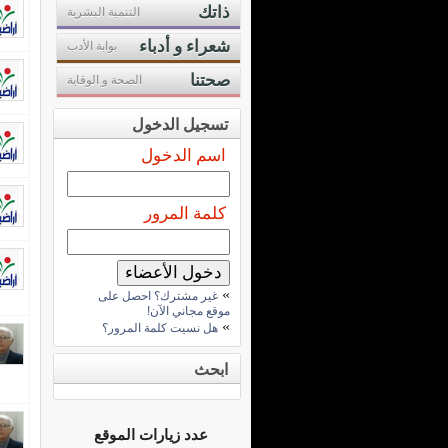
ذاتك
التنمية البشرية
شعراء و أدباء
بوابة الأدب
صحتنا
الصحة و الوقاية
تسجيل الدخول
اسم الدخول
كلمة المرور
»
غير مشترك؟ احصل على
موقع مجاني الآن!
»
هل نسيت كلمة المرور؟
ابحث
عدد زيارات الموقع