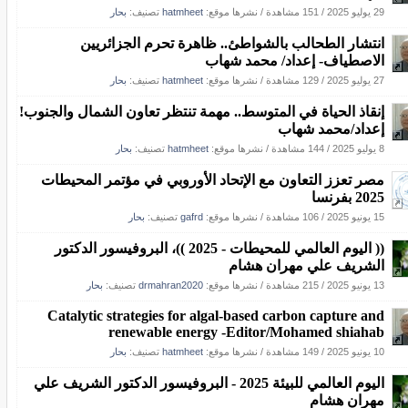
29 يوليو 2025
/
151 مشاهدة
/
نشرها موقع:
hatmheet
تصنيف:
بحار
انتشار الطحالب بالشواطئ.. ظاهرة تحرم الجزائريين
الاصطياف- إعداد/ محمد شهاب
27 يوليو 2025
/
129 مشاهدة
/
نشرها موقع:
hatmheet
تصنيف:
بحار
إنقاذ الحياة في المتوسط.. مهمة تنتظر تعاون الشمال والجنوب!
إعداد/محمد شهاب
8 يوليو 2025
/
144 مشاهدة
/
نشرها موقع:
hatmheet
تصنيف:
بحار
مصر تعزز التعاون مع الإتحاد الأوروبي في مؤتمر المحيطات
2025 بفرنسا
15 يونيو 2025
/
106 مشاهدة
/
نشرها موقع:
gafrd
تصنيف:
بحار
(( اليوم العالمي للمحيطات - 2025 ))، البروفيسور الدكتور
الشريف علي مهران هشام
13 يونيو 2025
/
215 مشاهدة
/
نشرها موقع:
drmahran2020
تصنيف:
بحار
Catalytic strategies for algal-based carbon capture and
renewable energy -Editor/Mohamed shiahab
10 يونيو 2025
/
149 مشاهدة
/
نشرها موقع:
hatmheet
تصنيف:
بحار
اليوم العالمي للبيئة 2025 - البروفيسور الدكتور الشريف علي
مهران هشام