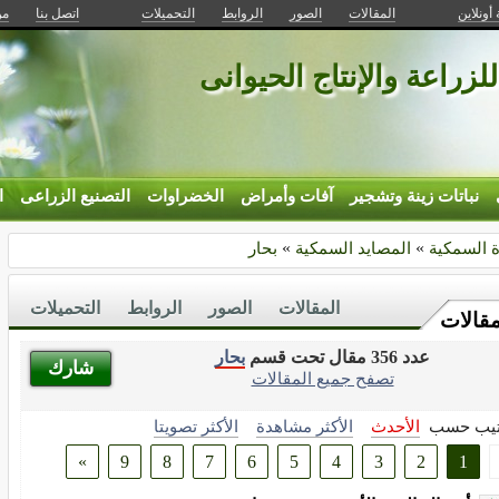
 أونلاين
المقالات
الصور
الروابط
التحميلات
اتصل بنا
من
للزراعة والإنتاج الحيوانى
نباتات زينة وتشجير
آفات وأمراض
الخضراوات
التصنيع الزراعى
ا
ة السمكية
»
المصايد السمكية
»
بحار
المقالات
الصور
الروابط
التحميلات
مقالات
عدد 356 مقال تحت قسم
بحار
شارك
تصفح جميع المقالات
تيب حسب
الأحدث
الأكثر مشاهدة
الأكثر تصويتا
»
9
8
7
6
5
4
3
2
1