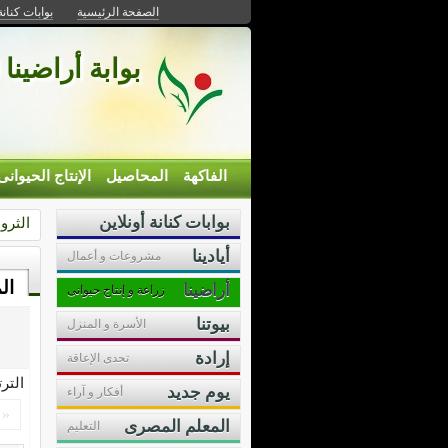
الصفحة الرئيسية
بوابات كنانة
بوابة أراضينا 
الفاكهة
المحاصيل
الإنتاج الحيوانى
بوابات كنانة أونلاين
الثرو
أيادينا
مشروعات و أعمال
ال
أراضينا
زراعة و إنتاج حيوانى
بيوتنا
الأسرة و المنزل
إرادة
تحدى الإعاقة
التر
يوم جديد
أفكار و آراء
«
المعلم المصرى
التعليم