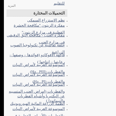
للتقليم
المزيد
التحميلات المختارة
نظم الاستزراع السمكى
مفكرة الزيتون "مكافحة الحشرة
القطنية فى مزارع الزيتون"
مفكرة العنب - مكافحة البق الدقيقى
فى مزارع العنب
حلقة نقاشية عن تكنولوجيا الصوب
الزراعية
فاكهة الافوكادو (فوائدها – وصفها –
رعايتها – إنتاجها )
الموسوعه العربيه لأمراض النبات
والفطريات (Ha...PIII)
الموسوعه العربيه لأمراض النبات
والفطريات (Ha...PI)
الموسوعه العربيه لأمراض النبات
والفطريات (امراض العنب المتسببه
عن البكتيريا وأشباه الفطريات
والنيماتودا )
أنظمة الزراعة المائية الهيدروبونيك
الموسوعة العربية لأمراض النبات
والفطريات (الأمراض الفطرية في