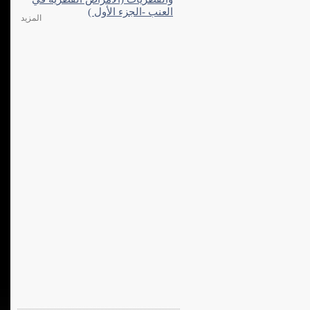
العنب -الجزء الأول )
المزيد