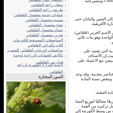
الصنف النباتي Colocasia esculenta var. antiquorum وينتمي إليه
ميعاد زراعة القلقاس
طريقة زراعة القلقاس
عمليات خدمة محصول القلقاس
لى الصين واليابان حتى
تسميد محصول القلقاس
ة الأفريقية.
نضج محصول القلقاس
حصاد محصول القلقاس
وناني Colocasia مشتق من الاسم العربي (قلقاس)
تخزين محصول القلقاس
ة الواحدة وهو نبات ثلاثي
المواصفات التسويقية للكورمات
آفات وأمراض القلقاس
مواصفات كورمات القلقاس للتصدير
ية التي تعتمد على
تكاليف العمليات الزراعية لوحدة
حيث إن الأصناف
بيعي مع الاعتماد على
فدان من القلقاس
أجندة المزارع الشهرية لزراعة
القلقاس
ناصر معدنية، وقد وجد
الصور المختارة
وتنقص نسبة المادة
دة الصلبة.
ًا مخالفًا لتوزيع النشا
قل تركيزه من القمة
زه من وسط الكورمة إلى