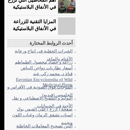
أهم المحاصيل التي تُزرع
في الأنفاق البلاستيكية
المزايا التقنية للزراعة
في الأنفاق البلاستيكية
أحدث الروابط المختارة
الخبرات الحقلية فى إنتاج ورعاية
الأغنام والماعز
زراعه و حصاد محصول الطماطم
أسعار بطاريات دواجن البياض
قناة د. محمد زكي عيد
Egyptian Encyclopedia of Wild
Medicinal Plants
الموجات فوق الصوتية في الأفراس و
الجاموس (فيديو)
التوليد و التلقيح الإصطناعي و نقل
الأجنة في الحيوانات
صفحة ( إزرع ) علي الفيس بوك
اسباب تشقق الرمان وغياب اللون
وتجنبه
التين تصحيح المعاملات الخاطئة