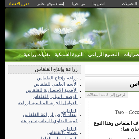
التحميلات
اتصل بنا
من نحن؟
إنشاء موقع مجاني
دخول الأعضاء
ضراوات
التصنيع الزراعى
الثروة السمكية
تقنيات زراعية
زراعة وإنتاج القلقاس
زراعة وإنتاج القلقاس
قاس
الأسم العلمي للقلقاس
الأهمية الاقتصادية للقلقاس
الرجوع إلى قائمة المقالات
الوصف النباتي للقلقاس
العوامل الجوية المناسبة لزراعة
القلقاس
Taro – Coco
إعداد الأرض لزراعة القلقاس
كمية التقاوي المناسبة لزراعة
صناف القلقاس وهذا النوع
القلقاس
أصناف القلقاس
التحميل على القلقاس