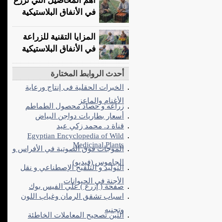
أهم المحاصيل التي تُزرع
في الأنفاق البلاستيكية
المزايا التقنية للزراعة
في الأنفاق البلاستيكية
أحدث الروابط المختارة
الخبرات الحقلية فى إنتاج ورعاية
الأغنام والماعز
زراعه و حصاد محصول الطماطم
أسعار بطاريات دواجن البياض
قناة د. محمد زكي عيد
Egyptian Encyclopedia of Wild
Medicinal Plants
الموجات فوق الصوتية في الأفراس و
الجاموس (فيديو)
التوليد و التلقيح الإصطناعي و نقل
الأجنة في الحيوانات
صفحة ( إزرع ) علي الفيس بوك
اسباب تشقق الرمان وغياب اللون
وتجنبه
التين تصحيح المعاملات الخاطئة