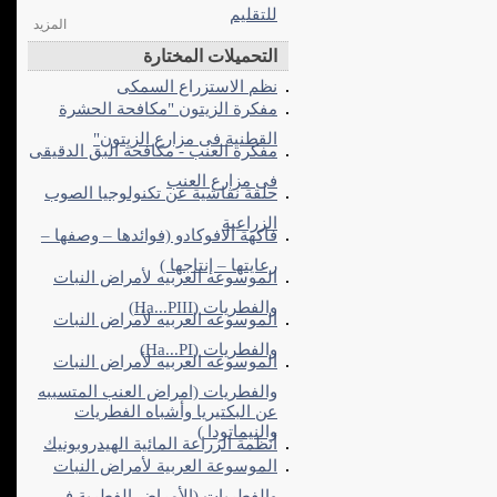
للتقليم
المزيد
التحميلات المختارة
نظم الاستزراع السمكى
مفكرة الزيتون "مكافحة الحشرة
القطنية فى مزارع الزيتون"
مفكرة العنب - مكافحة البق الدقيقى
فى مزارع العنب
حلقة نقاشية عن تكنولوجيا الصوب
الزراعية
فاكهة الافوكادو (فوائدها – وصفها –
رعايتها – إنتاجها )
الموسوعه العربيه لأمراض النبات
والفطريات (Ha...PIII)
الموسوعه العربيه لأمراض النبات
والفطريات (Ha...PI)
الموسوعه العربيه لأمراض النبات
والفطريات (امراض العنب المتسببه
عن البكتيريا وأشباه الفطريات
والنيماتودا )
أنظمة الزراعة المائية الهيدروبونيك
الموسوعة العربية لأمراض النبات
والفطريات (الأمراض الفطرية في