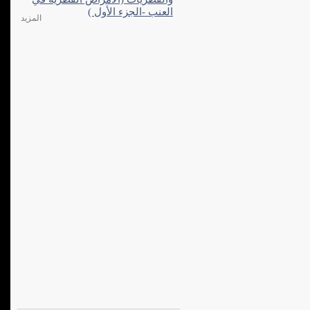
العنب -الجزء الأول )
المزيد