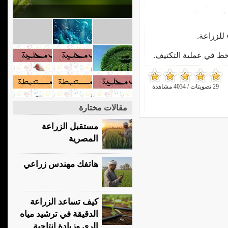
للزراعة.
29 تصويتات / 4034 مشاهدة
مقالات مختارة
مستقبل الزراعة
المصرية
هاتفك مهندس زراعي
كيف تساعد الزراعة
الدقيقة في ترشيد مياه
الري وزيادة إنتاجية